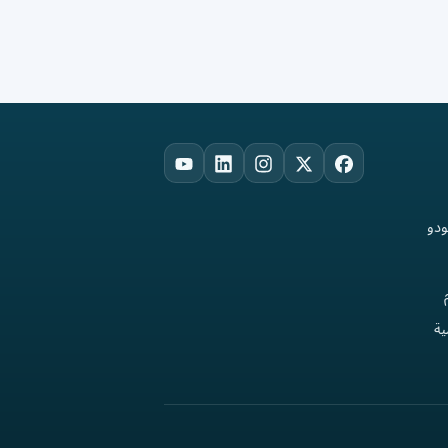
YouTube
LinkedIn
Instagram
Facebook
X
ودو
ة