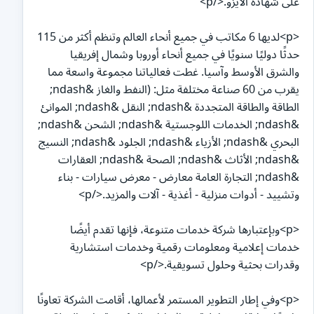
على شهادة الأيزو.</p>
<p>لديها 6 مكاتب في جميع أنحاء العالم وتنظم أكثر من 115
حدثًا دوليًا سنويًا في جميع أنحاء أوروبا وشمال إفريقيا
والشرق الأوسط وآسيا. غطت فعالياتنا مجموعة واسعة مما
يقرب من 60 صناعة مختلفة مثل: (النفط والغاز &ndash;
الطاقة والطاقة المتجددة &ndash; النقل &ndash; الموانئ
&ndash; الخدمات اللوجستية &ndash; الشحن &ndash;
البحري &ndash; الأزياء &ndash; الجلود &ndash; النسيج
&ndash; الأثاث &ndash; الصحة &ndash; العقارات
&ndash; التجارة العامة معارض - معرض سيارات - بناء
وتشييد - أدوات منزلية - أغذية - آلات والمزيد.</p>
<p>وبإعتبارها شركة خدمات متنوعة، فإنها تقدم أيضًا
خدمات إعلامية ومعلومات رقمية وخدمات استشارية
وقدرات بحثية وحلول تسويقية.</p>
<p>وفي إطار التطوير المستمر لأعمالها، أقامت الشركة تعاونًا