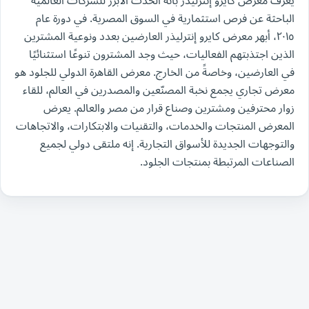
يُعرف معرض كايرو إنترليذر بأنه الحدث الأبرز للشركات العالمية
الباحثة عن فرص استثمارية في السوق المصرية. في دورة عام
٢٠١٥، أبهر معرض كايرو إنترليذر العارضين بعدد ونوعية المشترين
الذين اجتذبتهم الفعاليات، حيث وجد المشترون تنوعًا استثنائيًا
في العارضين، وخاصةً من الخارج. معرض القاهرة الدولي للجلود هو
معرض تجاري يجمع نخبة المصنّعين والمصدرين في العالم، للقاء
زوار محترفين ومشترين وصناع قرار من مصر والعالم. يعرض
المعرض المنتجات والخدمات، والتقنيات والابتكارات، والاتجاهات
والتوجهات الجديدة للأسواق التجارية. إنه ملتقى دولي لجميع
الصناعات المرتبطة بمنتجات الجلود.