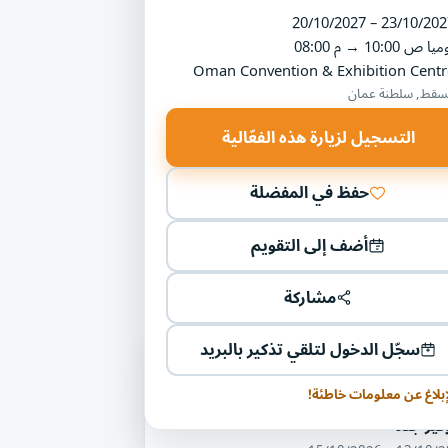
20/10/2027 – 23/10/202
ميا
10:00 ص
→
08:00 م
Oman Convention & Exhibition Centr
قط, سلطنة عمان
التسجيل لزيارة هذه الفعّالية
حفظ في المفضلة
أضف إلى التقويم
مشاركة
سجّل الدخول لتلقي تذكير بالبريد
ليات أخرى في مجال معارض السيارات
مركبات
إبلاغ عن معلومات خاطئة!
كير جدة