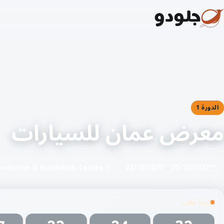
الدورة 1
معرض عمان للسيارات
vention & Exhibition Centre
23/10/2027
–
20/10/2027
تبدأ خلال