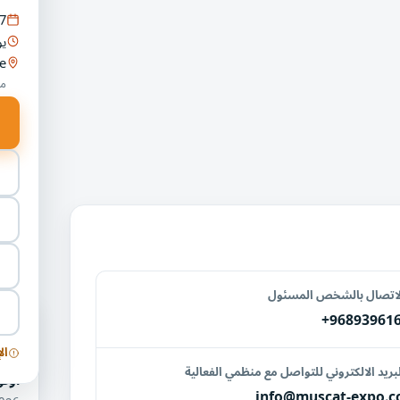
7
يو
e
مس
لاتصال بالشخص المسئول
+96893961
فعا
وال
ال
بريد الالكتروني للتواصل مع منظمي الفعالية
أوتو
info@muscat-expo.