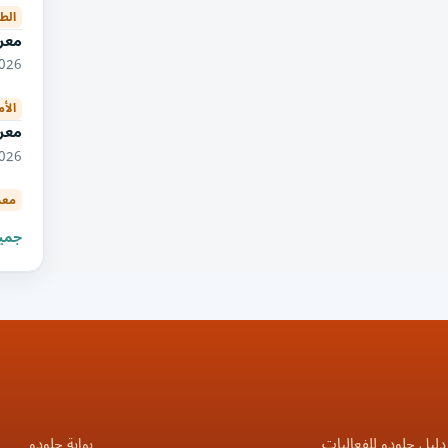
الط
معرض
10/2026
الأ
معرض
10/2026
معد
جميع
دليل جلودو للفعاليات
بوابة جلودو