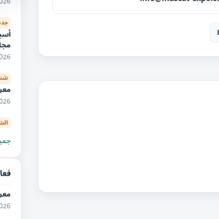
10/2026
جده
أسبو
مجا
08/2026
شنغ
معر
11/2026
الش
جميع
فعا
معر
09/2026