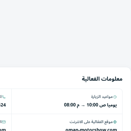
معلومات الفعالية
مواعيد الزيارة
ا
يوميا
10:00 ص
→
08:00 م
624
موقع الفعّالية على الانترنت
ال
com
oman-motorshow.com