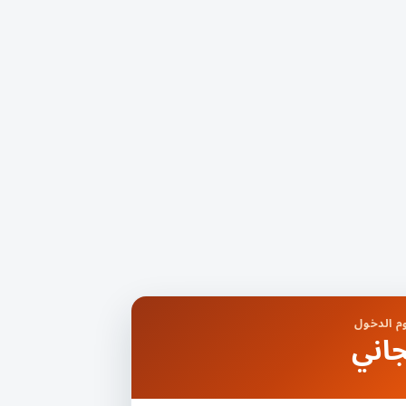
 الدخول
اني