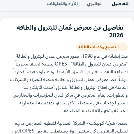
التفاصيل
الجاليري
الآراء والتعليقات
تفاصيل عن معرض عُمان للبترول والطاقة
2026
التصنيع وخدمات الطاقة
منذ إنشائه في عام 1998، تطور معرض عمان للبترول والطاقة
”معرض عمان للبترول والطاقة“ - OPES ليصبح تجمعاً محورياً
لصناعة النفط والغاز في الشرق الأوسط. وباعتباره معرضاً تجارياً
دولياً، يعد معرض عمان للبترول والطاقة منصة للخبراء والشركات
العاملة في قطاع البترول والطاقة لتبادل أحدث الابتكارات
والتطورات. يقام المعرض في مركز عُمان للمؤتمرات والمعارض
المثير للإعجاب في مسقط، الذي يشتهر بهندسته المعمارية
الحديثة وتجهيزاته التقنية المتقدمة.
تنظمه شركة كونيكت - الشركة العمانية لتنظيم المعارض ذ.م.م.
لتنظيم المعارض كل سنتين، ولا يستقطب معرض OPES الزوار