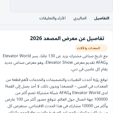
التفاصيل
الجاليري
الآراء والتعليقات
تفاصيل عن معرض المصعد 2026
المعدات والآلات
مع تاريخ صناعي مشترك يزيد عن 130 عامًا، يسر Elevator World
وAFAG تقديم معرض Elevator Show، وهو معرض صناعي جديد
يقام كل عامين في دبي.
توقع رؤية أحدث التقنيات والتصميمات والخدمات لأهم قطعة من
المعدات في المبنى – المصعد! وبدون ذلك، لا أحد يصل إلى القمة!
لدى Elevator World وAFAG شبكة مشتركة تضم أكثر من
100000 جهة اتصال حول العالم. نتوقع حضور أكثر من 100 عارض
وأكثر من 10000 مشارك في هذا الحدث الافتتاحي. ستعرض كل
من شركات مكونات المصاعد الصغيرة والمتوسطة الحجم وكذلك