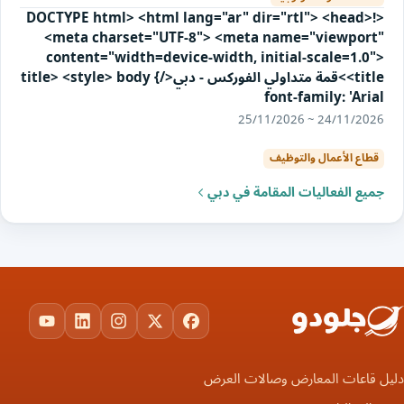
<!DOCTYPE html> <html lang="ar" dir="rtl"> <head>
<meta charset="UTF-8"> <meta name="viewport"
content="width=device-width, initial-scale=1.0">
<title>قمة متداولي الفوركس - دبي</title> <style> body {
font-family: 'Arial
24/11/2026 ~ 25/11/2026
قطاع الأعمال والتوظيف
جميع الفعاليات المقامة في دبي
ouTube
LinkedIn
Instagram
Facebook
X
دليل قاعات المعارض وصالات العرض