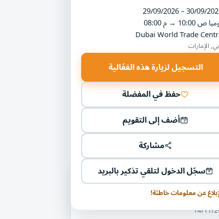
29/09/2026 – 30/09/202
ميا
10:00 ص
→
08:00 م
Dubai World Trade Centr
ي, الإمارات
التسجيل لزيارة هذه الفعّالية
حفظ في المفضلة
أضف إلى التقويم
مشاركة
سجّل الدخول لتلقي تذكير بالبريد
ليات أخرى في مجال الطيران
إبلاغ عن معلومات خاطئة!
 بيجين اديو - القاهرة
14/11/