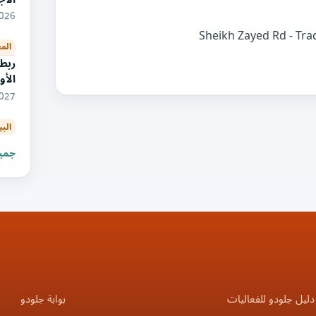
11/2026
الم
ربط
الأو
04/2027
البي
جميع
دليل جلودو للفعاليات
بوابة جلودو