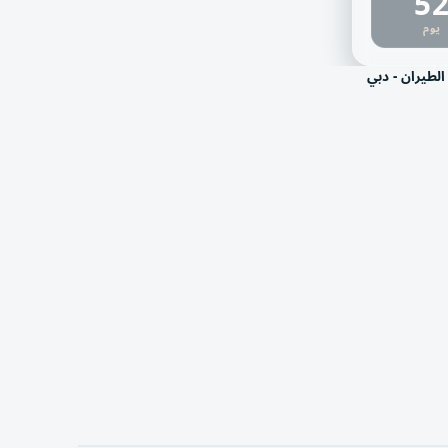
5
يوم
الطيران - دبي