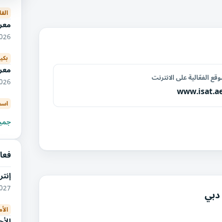
القا
معرض
08/2026
بكي
معر
قع الفعّالية على الانترنت
09/2026
www.isat.a
اسط
جميع
فعا
إنت
01/2027
 دبي
الأ
الأج