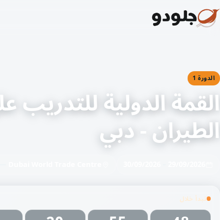
الدورة 1
القمة الدولية للتدريب عل
الطيران - دبي
29/09/2026
–
30/09/2026
Dubai World Trade Centre
— د
تبدأ خلال