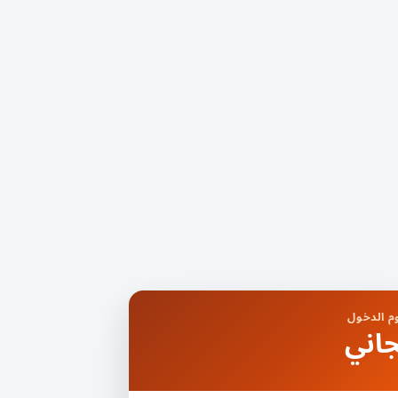
 الدخول
اني