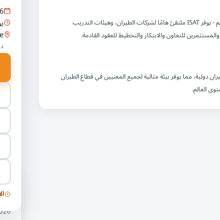
6
يو
بتركيزه على منطقة الشرق الأوسط وأفريقيا والهند - أسرع مناطق الطيران نموًا في العالم - يوفر ISAT ملتقىً هامًا لشركات الطيران، وهيئات التدريب
e
مستثمرين للتعاون والابتكار والتخطيط للعقود القادمة.
دب
، مركز الطيران الأكثر اتصالًا في العالم، وموطن أكثر من 160 شركة طيران دولية، مما يوفر بيئة مثالية لجميع المعنيين في قطاع الطيران
وى العالم.
فعا
ال
معرض
2026