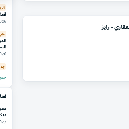
الر
قمة 
11/2026
قاري - رايز
دبي
الدو
الس
11/2026
جده
جميع
فعا
معرض
ديكو
05/2027