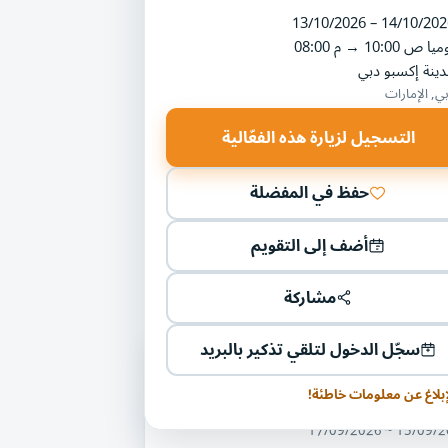
13/10/2026 – 14/10/202
ميا
10:00 ص
→
08:00 م
ينة إكسبو دبي
ي, الإمارات
التسجيل لزيارة هذه الفعّالية
حفظ في المفضلة
أضف إلى التقويم
مشاركة
سجّل الدخول لتلقي تذكير بالبريد
ليات أخرى في مجال المجال العقاري
إبلاغ عن معلومات خاطئة!
عرض السعودي للمدن الذكية
15/09/2026 ~ 17/