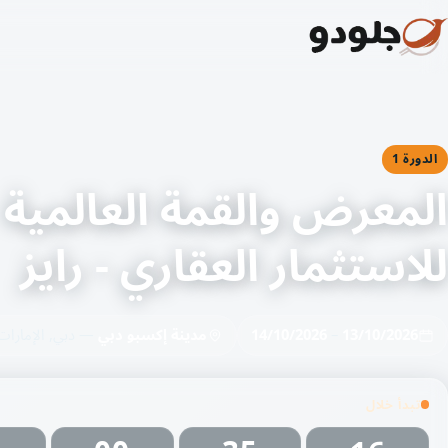
الدورة 1
المعرض والقمة العالمية
للاستثمار العقاري - رايز
13/10/2026
–
14/10/2026
مدينة إكسبو دبي
— دبي, الإمارات
تبدأ خلال