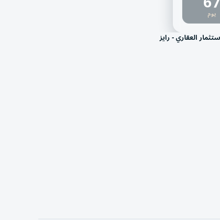
6
يوم
تثمار العقاري - رايز