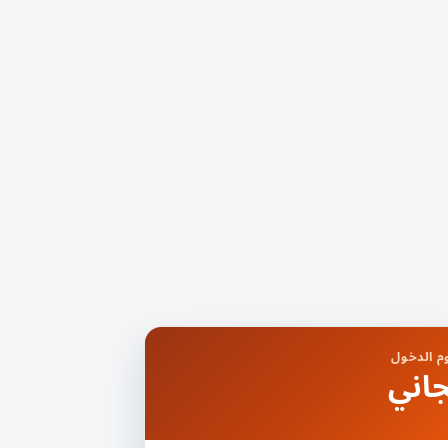
 الدخول
اني