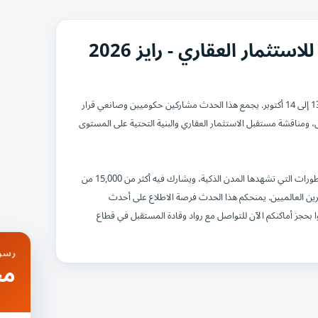
ثمار العقاري - رايز 2026
يُعقد "المعرض والقمة العالمية للاستثمار العقاري" RISE في "مدينة إكسبو دبي" من 13 إلى 14 أكتوبر. يجمع هذا الحدث مشاركين حكوميين وصانعي قرار
ص، ومناقشة مستقبل الاستثمار العقاري والبنية التحتية على المستوى
يُشكل هذا الحدث منصةً لا مثيل لها لتعزيز الاستثمار الأجنبي المباشر، وعرض أبرز التطورات التي تشهدها المدن الذكية، ويشارك فيه أكثر من 15,000 من
لعقاري، إلى جانب 350 عارضاً و150 من أبرز المستثمرين العالميين. يمنحكم هذا الحدث فرصة الاطلاع على أحدث
ا بحجز أماكنكم الآن للتواصل مع رواد وقادة المستقبل في قطاع
رسوم
مج