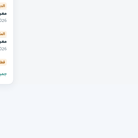
الدي
معرض ا
10/2026
الم
معرض
09/2026
قطا
جميع