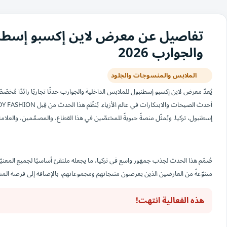
تفاصيل عن معرض لاين إكسبو إسطنبو
والجوارب 2026
الملابس والمنسوجات والجلود
يُعدّ معرض لاين إكسبو إسطنبول للملابس الداخلية والجوارب حدثًا تجاريًا رائدًا مُخص
إسطنبول، تركيا. ويُمثّل منصةً حيويةً للمختصّين في هذا القطاع، والمصمّمين، والعل
صُمّم هذا الحدث لجذب جمهور واسع في تركيا، ما يجعله ملتقىً أساسيًا لجميع المعن
متنوّعةً من العارضين الذين يعرضون منتجاتهم ومجموعاتهم، بالإضافة إلى فرصة المش
هذه الفعالية انتهت!