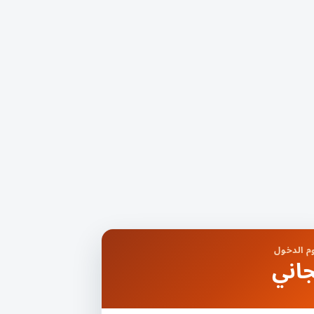
 الدخول
اني