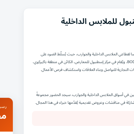
ل للملابس الداخلية
ّصًا لقطاعي الملابس الداخلية والجوارب، حيث يُسلّط الضوء على
أحدث الصيحات والابتكارات في عالم الأزياء. يُنظّم هذا الحدث من قِبل BODY FASHION، ويُقام في مركز إسطنبول للمعارض، الكائن في منطقة باكيركوي،
امات التجارية للتواصل وبناء العلاقات واستكشاف فرص الأعمال.
يّين في أسواق الملابس الداخلية والجوارب. سيجد الحضور مجموعةً
اركة في مناقشات وعروض تقديمية يُقدّمها خبراء في هذا المجال.
رسوم
مج