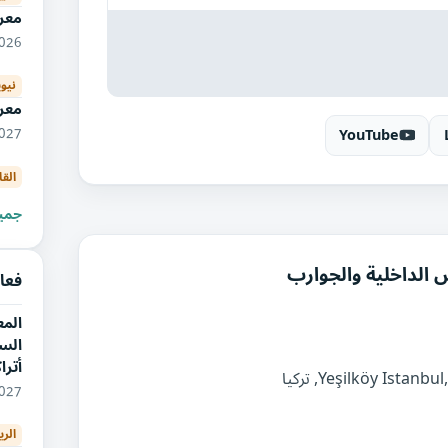
معر
12/2026
نيو
معرض
YouTube
01/2027
القا
جميع
الداخلية والجوارب
فعا
الم
السي
أتر
01/2027
الري