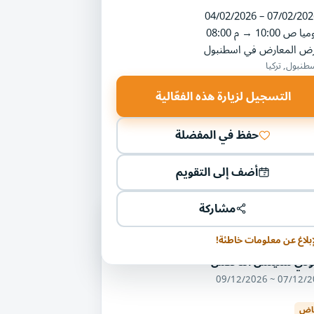
04/02/2026 – 07/02/202
ميا
10:00 ص
→
08:00 م
رض المعارض في اسطنبول
طنبول, تركيا
التسجيل لزيارة هذه الفعّالية
حفظ في المفضلة
أضف إلى التقويم
مشاركة
ليات أخرى في مجال الملابس
منسوجات والجلود
إبلاغ عن معلومات خاطئة!
دي ستيتش آند تكس
07/12/2026 ~ 09/
ياض