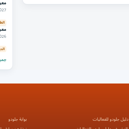
معر
05/2027
الط
معرض
11/2026
الدي
جميع
دليل جلودو للفعاليات
بوابة جلودو