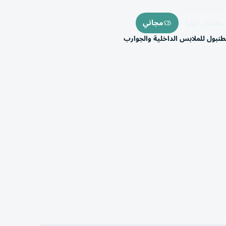
نبول, تركيا
مجاني
بول للملابس الداخلية والجوارب