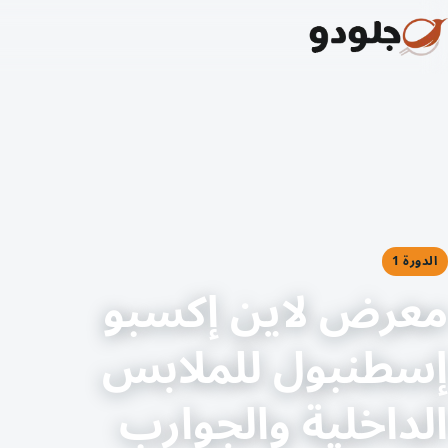
الدورة 1
معرض لاين إكسبو
إسطنبول للملابس
الداخلية والجوارب