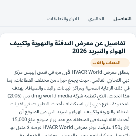
التفاصيل
الجاليري
الآراء والتعليقات
تفاصيل عن معرض التدفئة والتهوية وتكييف
الهواء والتبريد 2026
المعدات والآلات
ينطلق معرض HVACR World لأول مرة في فندق إيبيس مركز
دبي التجاري العالمي، حيث يجمع خبراء من مختلف القطاعات، بما
في ذلك الرعاية الصحية ومراكز البيانات والبناء والضيافة. يهدف
هذا الحدث، الذي تنظمه شركة dmg world media دبي (2006)
المحدودة - فرع دبي، إلى استكشاف أحدث التطورات في تقنيات
التدفئة والتهوية وتكييف الهواء والتبريد التي من المتوقع أن
تُحدث نقلة نوعية في المنطقة. مع عدد زوار متوقع يبلغ 15,000
زائر و150 عارضًا، يوفر معرض HVACR World فرصة لا مثيل لها
للتواصل مع كبار المصنعين والموردين ومقدمي الخدمات في