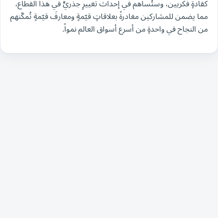
كقادةٍ فكريين، وستُساهم في إحداث تغييرٍ جذريٍّ في هذا القطاع،
مما يضمن للمشاركين مغادرةً بعلاقاتٍ قيّمةٍ ومعارفَ قيّمةٍ تُمكّنهم
من النجاح في واحدةٍ من أسرع أسواق العالم نمواً.