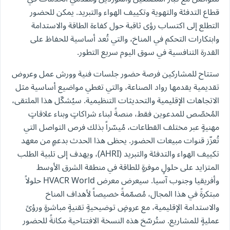
قطاع التدفئة والتهوية وتكييف الهواء والتبريد. يمكن للحضور
التطلع إلى اكتساب رؤى ثاقبة حول كفاءة الطاقة والاستدامة
وابتكارات التحكم في المناخ، والتي تُعد أساسية للحفاظ على
القدرة التنافسية في سوق اليوم سريع التطور.
ستتاح للمشاركين فرصة حضور جلسات فنية وورش عمل وعروض
تقديمية يقدمها رواد الصناعة، والتي تغطي مواضيع أساسية مثل
الاتجاهات الإقليمية والتحديثات التنظيمية. سيُشكّل هذا الملتقى،
المُخصّص للمدعوين فقط، منصةً لبناء شراكاتٍ وبناء علاقاتٍ
مهنيةٍ عبر مختلف القطاعات، مُيسّراً بذلك فرص التواصل التي
تُعزّز قنوات مبيعات الحضور. يحظى هذا الحدث بدعمٍ من معهد
تكييف الهواء والتدفئة والتبريد (AHRI)، ويهدف إلى تلبية الطلب
المتزايد على حلولٍ موفرةٍ للطاقة في منطقة الشرق الأوسط
وأفريقيا وجنوب آسيا. سيعرض معرض HVACR World حلولاً
مبتكرةً في هذا المجال، مُصمّمةً خصيصاً لأهداف المناخ
والاستدامة الإقليمية، مع عروضٍ توضيحيةٍ تقنيةٍ مباشرةٍ ورؤىً
عمليةٍ للمشاريع. ستُرسّخ هذه النسخة الافتتاحية مكانةً للحضور