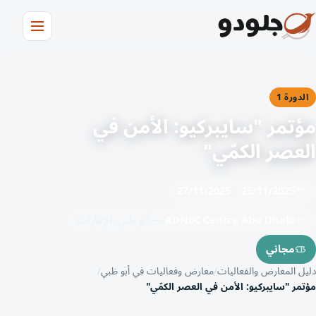
الدورة 1
مؤتمر "سايبركيو: الأمن في
العصر الكمّي"
27/11/2025
–
25/11/2025
ADNEC Centre Abu Dhabi
— أبو ظبي, الإمارات
مجاني
دليل المعارض والفعاليات
معارض وفعاليات في أبو ظبي
مؤتمر "سايبركيو: الأمن في العصر الكمّي"