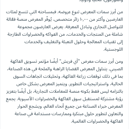
من أبرز سمات المعرض تنوع عروضه. فبمساحته التي تتسع لمئات
العارضين وأكثر من ١٠,٠٠٠ زائر متخصص، يُوفّر المعرض منصة فعّالة
للتواصل التجاري وتبادل المعرفة. يعرض العارضون مجموعة
شاملة من المنتجات والخدمات، من الفواكه والخضراوات الطازجة
إلى تقنيات المعالجة وحلول التعبئة والتغليف والخدمات
اللوجستية.
ومن أبرز سمات معرض "آي فريش" أيضًا مؤتمر تسويق الفاكهة
الصيني. يتناول المعرض القضايا الراهنة والملحة في هذه الصناعة،
بما في ذلك توقعات زراعة الفاكهة، وتحليلات اتجاهات السوق
الحالية، واستراتيجيات التطوير. ويتميز المعرض بشكل خاص
بالتزامه ليس فقط بكونه منصة للمعاملات التجارية، بل أيضًا بتعزيز
رؤية مشتركة لمستقبل سوق الفاكهة والخضراوات الآسيوية. يجمع
المعرض خبراء الصناعة من جميع أنحاء العالم، ويشجع الحوار
والتعاون لتطوير حلول مبتكرة وممارسات مستدامة في صناعة
الفاكهة والخضراوات العالمية.