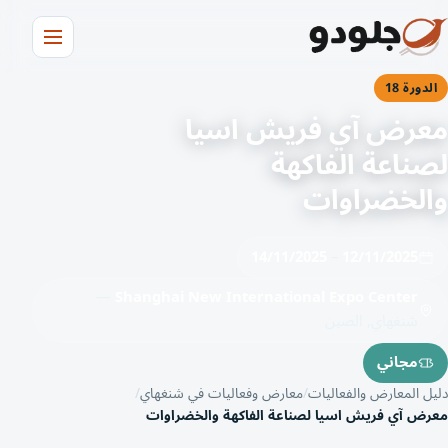
الدورة 18
معرض آي فريش اسيا
لصناعة الفاكهة
والخضراوات
14/11/2025
–
12/11/2025
—
Shanghai New International Expo Center
شنغهاي, الصين
مجاني
دليل المعارض والفعاليات
معارض وفعاليات في شنغهاي
معرض آي فريش اسيا لصناعة الفاكهة والخضراوات