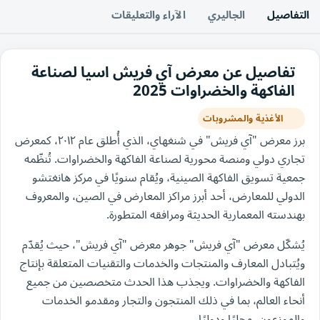
التفاصيل
الجاليري
الآراء والتعليقات
تفاصيل عن معرض آي فريش اسيا لصناعة
الفاكهة والخضراوات 2025
الأغذية والمشروبات
برز معرض "آي فريش" في شنغهاي، الذي أُطلق عام ٢٠١٢، كمعرض
تجاري دولي ومنصة محورية لصناعة الفاكهة والخضراوات. تُنظّمه
جمعية تسويق الفاكهة الصينية، ويُقام سنويًا في مركز هانغتشو
الدولي للمعارض، أحد أبرز مراكز المعارض في الصين، والمعروف
بهندسته المعمارية الحديثة ومرافقه المتطورة.
يُشكّل معرض "آي فريش" جوهر معرض "آي فريش"، حيث يُقدّم
ويُتبادل المعارف والمنتجات والخدمات والتقنيات المتعلقة بإنتاج
الفاكهة والخضراوات. ويجذب هذا الحدث متخصصين من جميع
أنحاء العالم، بما في ذلك المنتجون والتجار ومقدمو الخدمات
والموزعون، محليًا ودوليًا.