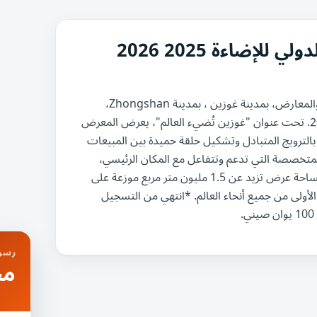
ضاءة 2025 2026
سيُعقد معرض للإضاءة الثالث والثلاثون في مركز غوزين للمؤتمرات والمعارض، بمدينة غوزين ، بمدينة Zhongshan،
بمقاطعة Guangdong، الصين في الفترة من 22 إلى 25 أكتوبر 2025. تحت عنوان "غوزين تُضيء العالم"، يعرض المعرض
 بالترويج المتبادل وتشكيل حلقة حميدة بين المبيعات
 المتخصصة التي تدعم وتتفاعل مع المكان الرئيسي،
سيكون معرض GILF الثالث والثلاثون حدثًا على مستوى الصناعة بمساحة عرض تزيد عن 1.5 مليون متر مربع موزعة على
3 علامة تجارية من الدرجة الأولى من جميع أنحاء العالم. *انتهي من التسجيل
رسوم
مج