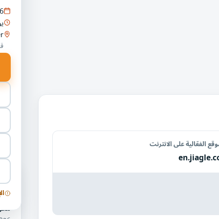
6
يو
r
قو
قع الفعّالية على الانترنت
en.jiagle.
فعال
والإ
ال
معر