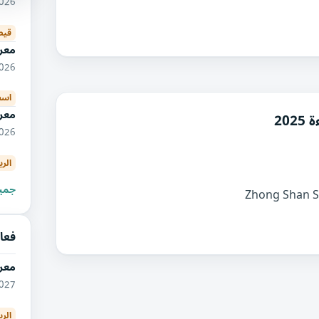
12/2026
قيص
معرض
11/2026
اسط
معر
20
09/2026
الر
جميع
فعا
معر
04/2027
الري