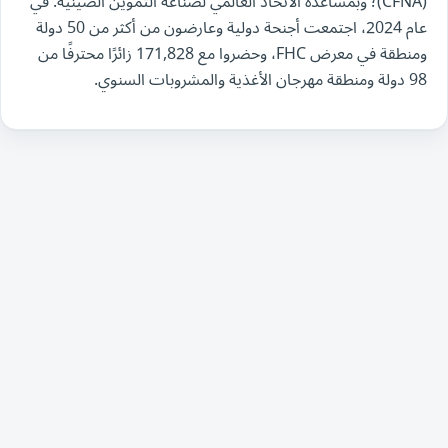
(CFNA)؛ وبمساعدة الاتحاد العالمي لصناعة التموين الصينية. في
عام 2024، اجتمعت أجنحة دولية وعارضون من أكثر من 50 دولة
ومنطقة في معرض FHC، وحضروا مع 171,828 زائرًا محترفًا من
98 دولة ومنطقة مهرجان الأغذية والمشروبات السنوي.