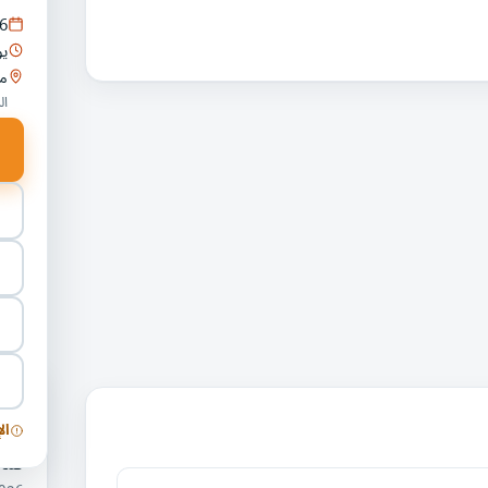
6
يو
ما
ال
فعا
والت
ال
قمة 