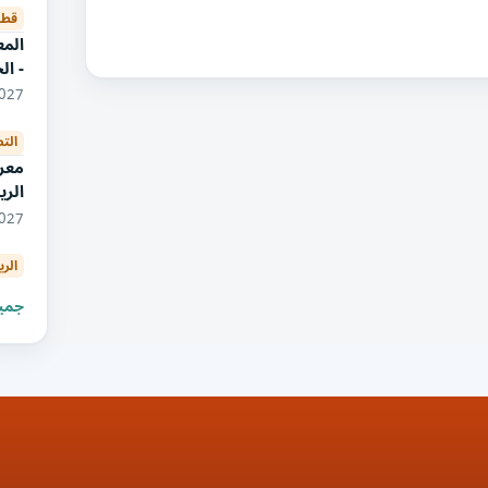
قطا
الم
- ال
04/2027
الت
معر
الر
06/2027
الري
جميع