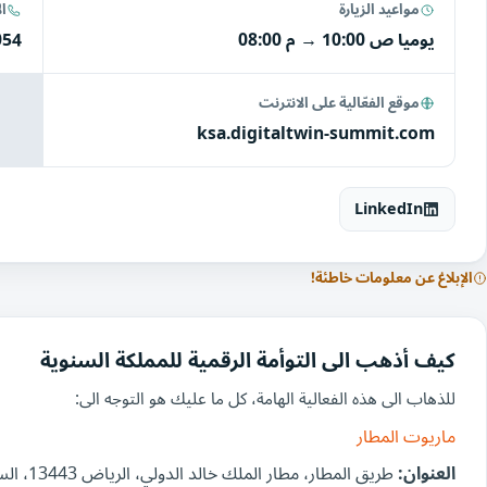
مواعيد الزيارة
ا
يوميا
10:00 ص
→
08:00 م
054
موقع الفعّالية على الانترنت
ksa.digitaltwin-summit.com
LinkedIn
الإبلاغ عن معلومات خاطئة!
كيف أذهب الى التوأمة الرقمية للمملكة السنوية
للذهاب الى هذه الفعالية الهامة، كل ما عليك هو التوجه الى:
ماريوت المطار
العنوان:
طريق المطار، مطار الملك خالد الدولي، الرياض 13443، السعودية