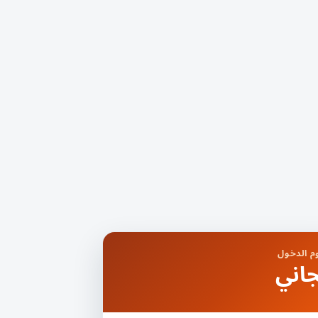
 الدخول
اني