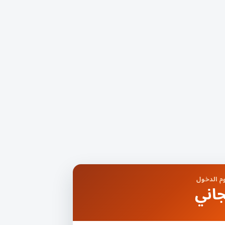
 الدخول
اني