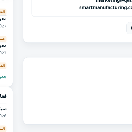
marketing@qat
smartmanufacturing.
الخب
معر
01/2027
مس
معر
04/2027
الم
جميع
فعا
سيتر
12/2026
الس