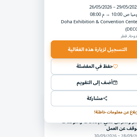
26/05/2026 – 29/05/202
ميا
10:00 ص
→
08:00 م
Doha Exhibition & Convention Cente
(DECC
دوحة, قطر
التسجيل لزيارة هذه الفعّالية
حفظ في المفضلة
أضف إلى التقويم
مشاركة
ليات أخرى في مجال التصنيع وخدمات
قة
إبلاغ عن معلومات خاطئة!
مر ومعرض تقني للإغلاقات والتوقفات
توقف عن العمل
28/09/2026 ~ 30/