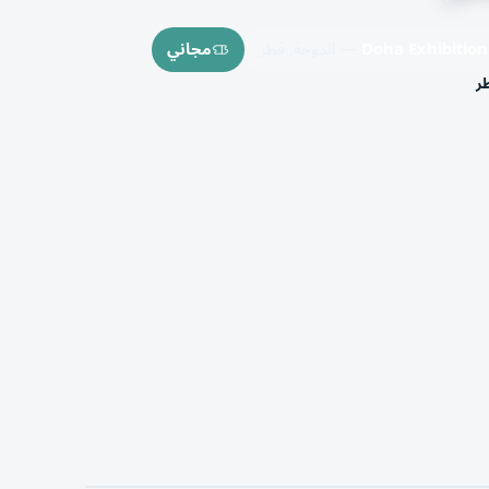
Doha Exhibition
— الدوحة, قطر
مجاني
ر