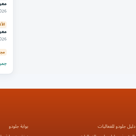
معر
10/2026
الأ
معر
09/2026
مجا
جميع
دليل جلودو للفعاليات
بوابة جلودو