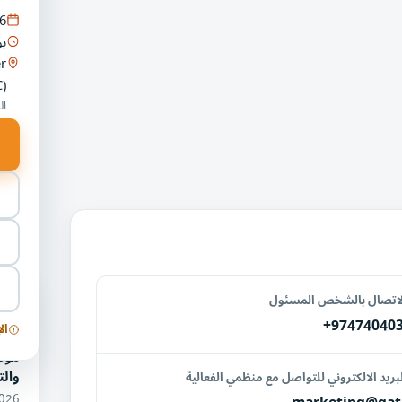
6
يو
r
)
ال
فعا
لاتصال بالشخص المسئول
الطا
+97474040
ال
مؤت
وال
بريد الالكتروني للتواصل مع منظمي الفعالية
09/2026