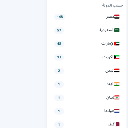
حسب الدولة
مصر
148
السعودية
57
الإمارات
48
الكويت
13
اليمن
2
الهند
1
لبنان
1
هولندا
1
قطر
1