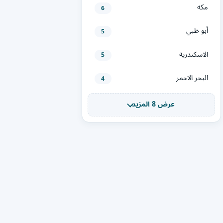
مكه
6
أبو ظبي
5
الاسكندرية
5
البحر الاحمر
4
عرض 8 المزيد