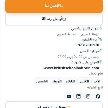
اتصل بنا
أرسل رسالة
عنوان الفرع الرئيسي
الهملة، البحرين — المنامة, البحرين
أرقام التليفون
+97317610920
مواعيد العمل
يوميًا من
07:00 ص
إلى
03:00 م
الموقع على الانترنت
www.britishschoolbahrain.com
أيام العمل
الأحد
الاثنين
الثلاثاء
الأربعاء
الخميس
تابع الشركة
حفظ في المفضلة