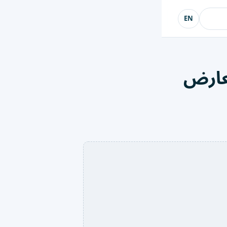
EN
معارض