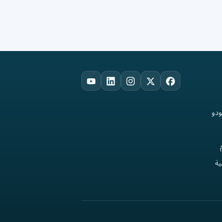
YouTube
LinkedIn
Instagram
Facebook
X
ودو
ة