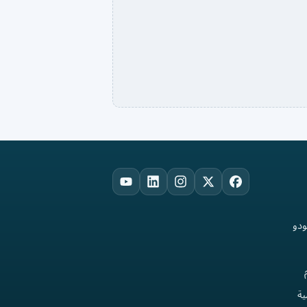
YouTube
LinkedIn
Instagram
Facebook
X
ودو
ة