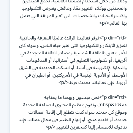
وذلك من خلال استخدام بصمتنا العالمية، نجمع المبتكرين
والمحدثين ووكلاء التغيير معًا، ونناقش ونعرض التكنولوجيا
والاستراتيجيات والشخصيات التي تغير الطريقة التي يعمل
بها العالم.</p>
<p dir="rtl">توفر فعاليتنا الرائدة عالميًا المعرفة والجاذبية
لتعزيز الابتكار والتكنولوجيا التي تغير حياة الناس. وسواء كان
الأمر يتعلق بالطاقة الشمسية ومصادر الطاقة المتجددة في
أفريقيا، أو تكنولوجيا التعليم في أستراليا، أو المدفوعات
والتجارة الإلكترونية في آسيا، أو السكك الحديدية في الشرق
الأوسط، أو الأدوية اليتيمة في الأمريكتين، أو الطيران في
أوروبا، فإن فعالياتنا تحدث فرقا.</p>
<p dir="rtl">نحن مبدعون ويهمنا ما يحتاجه
عملائنا&nbsp;، ونقوم بتنظيم المحتوى للصناعة المحددة
وموقع كل حدث. سواء كنت تتطلع إلى إقامة اتصالات
جديدة، أو تقديم منتج، أو إلهام التغيير في مجال عملك، فإننا
ندعوك للانضمام إلينا كمحفزين للتغيير.</p>