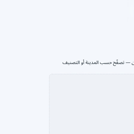
اريخ الانعقاد والأماكن وبيانات المنظمين — تصفّح حسب المدينة أو التصنيف