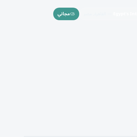
Egypt's In
— القاهرة, مصر
مجاني