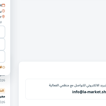
4
يو
r
ال
فعا
وأد
ال
معرض
10/2026
بريد الالكتروني للتواصل مع منظمي الفعالية
الش
info@la-market.s
معر
09/2026