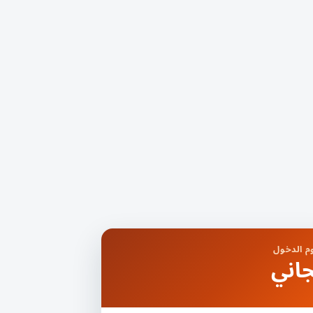
 الدخول
اني