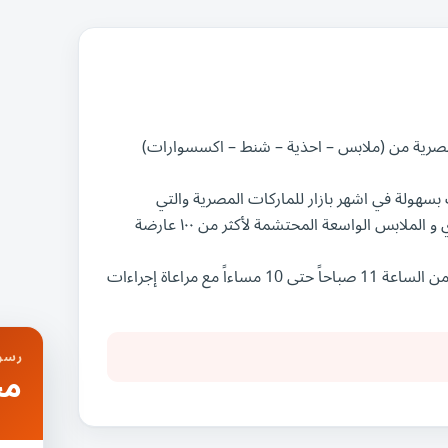
 المصرية من (ملابس – احذية – شنط – اكسسوارات)
سهولة في اشهر بازار للماركات المصرية والتي
تتنافس مع غيرها من الماركات الاجنبية و لكن تتصف بالطابع المصري و الملابس الواسعة المحتشمة لأكثر من ١٠٠ عارضة
البازار سيُقام فى مركز مصر للمعارض الدولية يوم الجمعة 29 سبتمبر من الساعة 11 صباحاً حتى 10 مساءاً مع مراعاة إجراءات
رسوم
مج