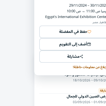
29/11/2024 – 30/11/202
ميا
11:00 ص
→
10:00 ص
Egypt's International Exhibition Cente
قاهرة, مصر
حفظ في المفضلة
أضف إلى التقويم
مشاركة
ليات أخرى في مجال المجوهرات والحُلي
وات التجميل
إبلاغ عن معلومات خاطئة!
 الإمارات للعطور والعود
09/10/2026 ~ 18/
ارقة
ض الصين الدولي للجمال
01/09/2026 ~ 03/