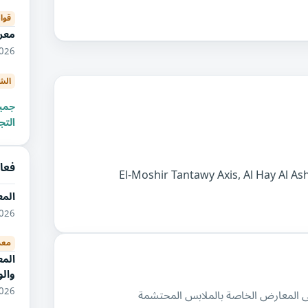
قوا
معر
10/2026
الش
جميع
التج
فعال
المع
10/2026
معد
المع
وال
09/2026
 المعارض الخاصة بالملابس المحتشمة