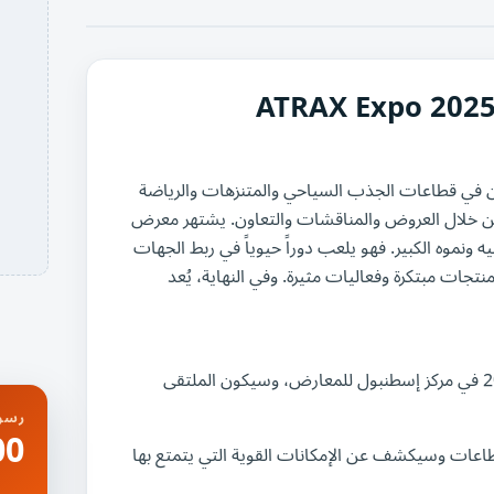
في قطاعات الجذب السياحي والمتنزهات والرياضة
 من خلال العروض والمناقشات والتعاون. يشتهر معرض
نموه الكبير. فهو يلعب دوراً حيوياً في ربط الجهات
جات مبتكرة وفعاليات مثيرة. وفي النهاية، يُعد
سيُقام معرض أتراكس إكسبو في الفترة من 30 يناير إلى 1 فبراير 2025 في مركز إسطنبول للمعارض، وسيكون الملتقى
رسوم
USD
ات وسيكشف عن الإمكانات القوية التي يتمتع بها