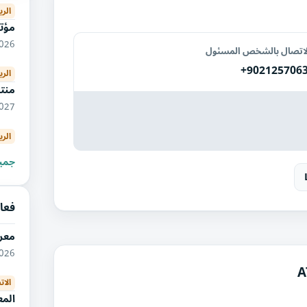
الر
مؤتم
09/2026
لاتصال بالشخص المسئول
+902125706
الر
منتد
03/2027
الر
جميع
فعا
معر
09/2026
الات
الم