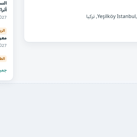
السي
أتر
01/2027
الري
معر
05/2027
الط
جميع