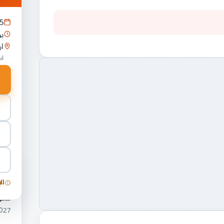
5
يو
ا
اس
فعا
والط
ال
معر
06/2027