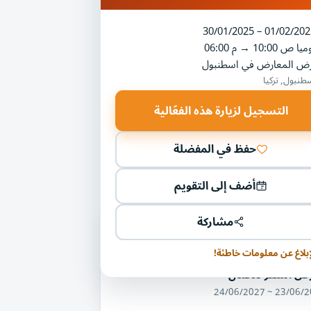
30/01/2025 – 01/02/202
ميا
10:00 ص
→
06:00 م
رض المعارض في اسطنبول
طنبول, تركيا
التسجيل لزيارة هذه الفعّالية
حفظ في المفضلة
أضف إلى التقويم
مشاركة
ليات أخرى في مجال السفر والسياحة
يران
إبلاغ عن معلومات خاطئة!
ض السفر للأعمال
23/06/2027 ~ 24/