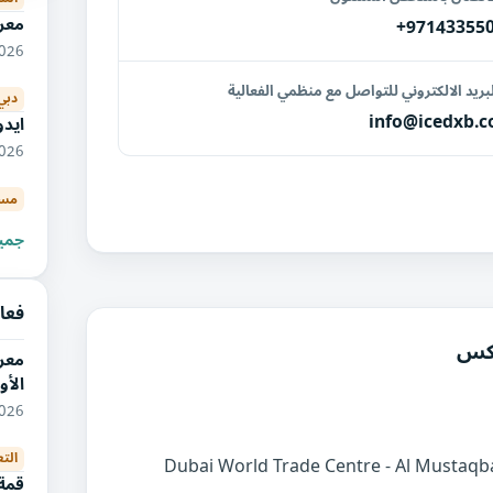
معر
+97143355
2026
بريد الالكتروني للتواصل مع منظمي الفعالية
دبي
info@icedxb.
ايدو
10/2026
مس
جميع
فعا
تكس
معر
الأو
11/2026
الت
Dubai World Trade Centre - Al Mustaqba
قمة 