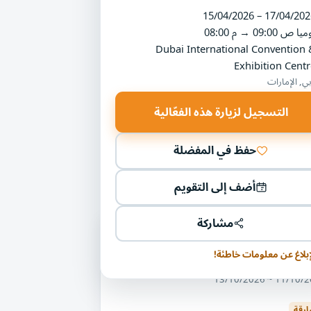
15/04/2026 – 17/04/202
ميا
09:00 ص
→
08:00 م
Dubai International Convention 
Exhibition Centr
ي, الإمارات
التسجيل لزيارة هذه الفعّالية
حفظ في المفضلة
أضف إلى التقويم
مشاركة
ليات أخرى في مجال التعليم والتدريب
إبلاغ عن معلومات خاطئة!
ض التعليم الدولي
11/10/2026 ~ 13/
ارقة