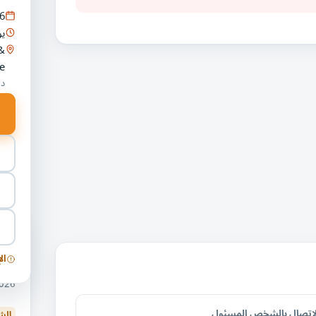
6
يو
&
e
دب
فعا
ال
معر
10/2026
لاتصال بالشخص المسئول
الش