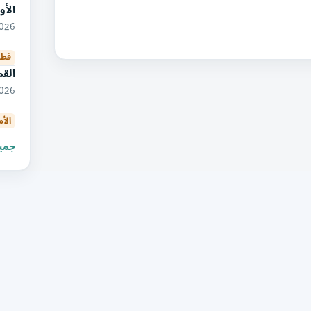
الأو
09/2026
قطا
القم
08/2026
الأ
جميع