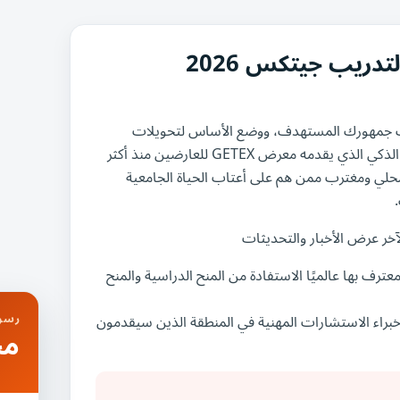
دريب جيتكس 2026
(GETEX) سيساعدك على إشراك جمهورك المستهدف، ووضع الأساس لتحويلات
الطلاب الناجحة وزيادة الرؤية التسويقية. استفد من نموذج التوظيف الذكي الذي يقدمه معرض GETEX للعارضين منذ أكثر
ويستقطب المعرض كل عام أكثر من 25000 طالب محلي ومغترب ممن هم على أعتاب الحياة الجامعية
آخر عرض الأخبار والتحديثات
 برنامج مميز من جامعات معترف بها عالميًا الاستفادة من المنح الدراسية والمنح
رسوم
براء الاستشارات المهنية في المنطقة الذين سيقدمون
مج