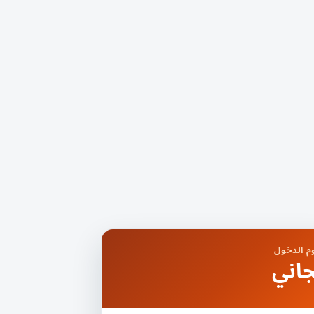
 الدخول
اني