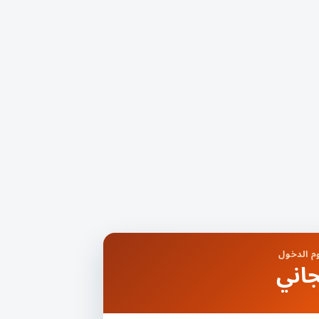
 الدخول
اني