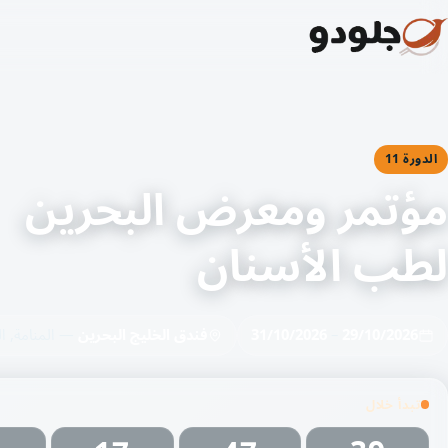
الدورة 11
مؤتمر ومعرض البحرين
لطب الأسنان
29/10/2026
–
31/10/2026
فندق الخليج البحرين
— المنامة, ال
تبدأ خلال