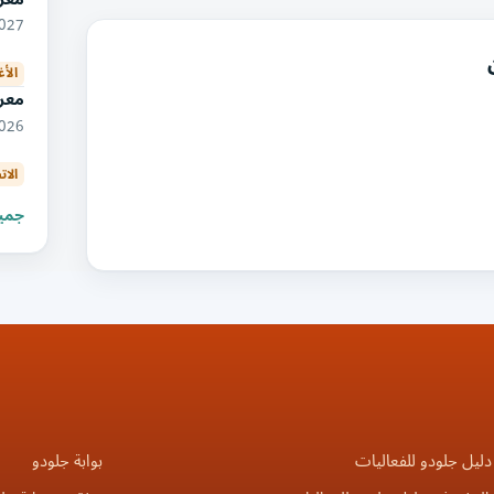
03/2027
الأ
معرض
10/2026
الات
جميع
دليل جلودو للفعاليات
بوابة جلودو