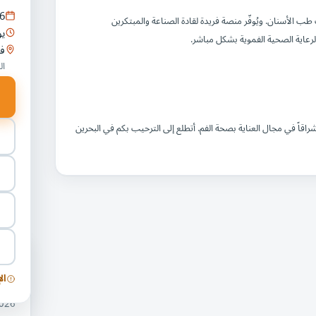
6
أسنان. ويُوفّر منصة فريدة لقادة الصناعة والمبتكرين
يو
عاية الصحية الفموية بشكل مباشر.
فن
ال
شراقاً في مجال العناية بصحة الفم. أتطلع إلى الترحيب بكم في البحرين
فعا
ال
معرض
12/2026