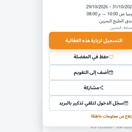
29/10/2026 – 31/10/202
ميا
10:00 ص
→
08:00 م
دق الخليج البحرين
منامة, البحرين
التسجيل لزيارة هذه الفعّالية
حفظ في المفضلة
أضف إلى التقويم
مشاركة
سجّل الدخول لتلقي تذكير بالبريد
ليات أخرى في مجال الطب والدواء
إبلاغ عن معلومات خاطئة!
 الرعاية الصحية الجزائر
03/12/2026 ~ 05/