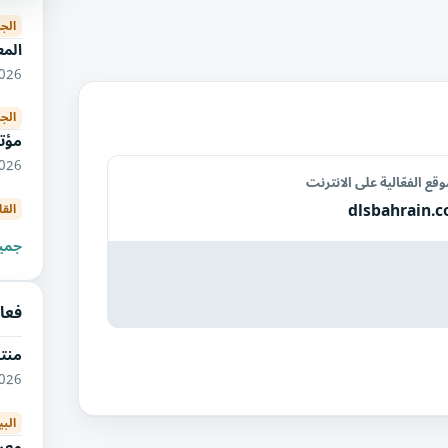
الجز
الم
11/2026
الجز
مؤتم
10/2026
قع الفعّالية على الانترنت
dlsbahrain.
القا
جميع
فعال
منت
11/2026
البي
معرض