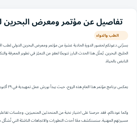
تفاصيل عن مؤتمر ومعرض البحرين لطب 
الطب والدواء
الخليج، البحرين. يُمثّل هذا الحدث البارز تتويجًا لعقدٍ من التميّز في تطوير المعرفة
النابض بالحياة.
يعكس برنامج مؤتمر هذا العام هذه الروح، حيث يبدأ بورش عمل تمهيدية في ٢٩ أكتوبر، تليها فعاليات المؤتمر والمعرض في ٣٠ و٣١ أكتوبر.
وكما عودناكم، فقد حرصنا على اختيار نخبة من المتحدثين المتميزين، وجلسات تفاعلي
مسيرتهم المهنية. سنستكشف معًا أحدث التطورات والاتجاهات الناشئة التي تُشكّل