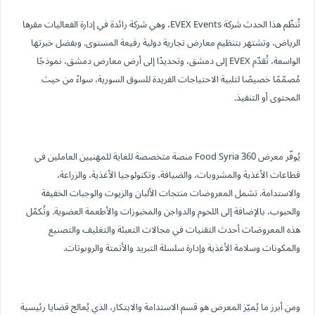
تُنظّم هذا الحدث شركة EVEX Events، وهي شركة رائدة في إدارة الفعاليات مقرها
الرياض، وتشتهر بتنظيم معارض تجارية دولية رفيعة المستوى. وبفضل خبرتها
الواسعة، تُقدّم EVEX إلى دمشق، وتحديدًا إلى أرض معارض دمشق، نموذجًا
مُصمّمًا خصيصًا لتلبية الاحتياجات الفريدة للسوق السورية، سواءً من حيث
المحتوى أو التنفيذ.
يُوفّر معرض 360 Food Syria منصة متخصصة للغاية للمهنيين العاملين في
قطاعات الأغذية والمشروبات، والضيافة، وتكنولوجيا الأغذية، والزراعة،
والاستدامة. تشمل المعروضات منتجات الألبان والزيوت والوجبات الخفيفة
والحبوب، بالإضافة إلى اللحوم والدواجن والمخبوزات والأطعمة العضوية. وتُكمّل
هذه المعروضات أحدث التقنيات في مجالات التعبئة والتغليف والتصنيع
والمكونات وسلامة الأغذية وإدارة سلسلة التبريد والأتمتة والروبوتات.
ومن أبرز ما يُميّز المعرض هو قسم الاستدامة والابتكار، الذي يُعالج قضايا رئيسية