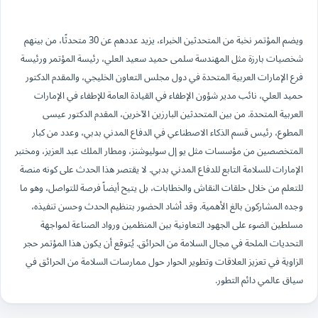
ويضم المؤتمر نخبة من المتحدثين الخبراء، يزيد عددهم عن 30 متحدثًا، من بينهم
شخصيات بارزة مثل المهندسة سلمى حميد سعيد العلي، رئيسة المؤتمر ورئيسة
فرع الإمارات العربية المتحدة في دول مجلس التعاون الخليجي، والمقدم الدكتور
حميد العلي، نائب مدير شؤون الإطفاء في القيادة العامة للإطفاء في الإمارات
العربية المتحدة. من بين المتحدثين البارزين الآخرين، المقدم الدكتور عيسى
المطوع، رئيس قسم الذكاء الاصطناعي في الدفاع المدني بدبي، وعدد من كبار
المتخصصين من مؤسسات مثل يو إل سوليوشنز، ومطار الملك عبد العزيز، ومختبر
الإمارات للسلامة التابع للدفاع المدني بدبي. لا يقتصر هذا الحدث على كونه منصة
للتعلم من خلال حلقات النقاش والخطابات، بل يتيح أيضاً فرصة للتواصل، وهو ما
وجده المشاركون بالغ الأهمية. وقد أشاد الحضور بتنظيم الحدث وحسن تنفيذه،
مسلطين الضوء على الجهود التعاونية بين المنظمين ورواد الصناعة لمواجهة
التحديات الملحة في مجال السلامة من الحرائق. يُتوقع أن يكون هذا المؤتمر حجر
الزاوية في تعزيز العلاقات وتطوير الحوار حول ممارسات السلامة من الحرائق في
سياق عالمي دائم التطور.