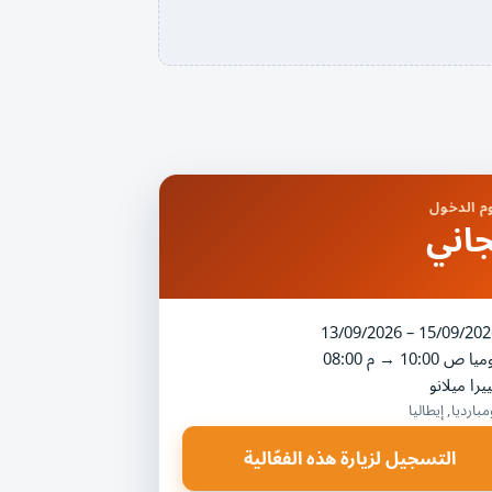
 الدخول
اني
13/09/2026 – 15/09/202
ميا
10:00 ص
→
08:00 م
يرا ميلانو
مبارديا, إيطاليا
التسجيل لزيارة هذه الفعّالية