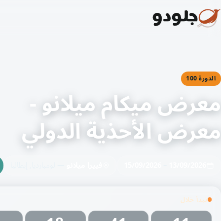
الدورة 100
معرض ميكام ميلانو -
معرض الأحذية الدولي
13/09/2026
–
15/09/2026
فييرا ميلانو
— لومبارديا, إيطاليا
تبدأ خلال