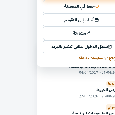
حفظ في المفضلة
أضف إلى التقويم
مشاركة
سجّل الدخول لتلقي تذكير بالبريد
ليات أخرى في مجال الملابس
منسوجات والجلود
إبلاغ عن معلومات خاطئة!
رب للأزياء والأناقة والتكس
01/04/2027 ~ 04/
بلانكا
ض الخيوط
25/08/2026 ~ 27/
هاي
ض المنسوجات الوظيفية