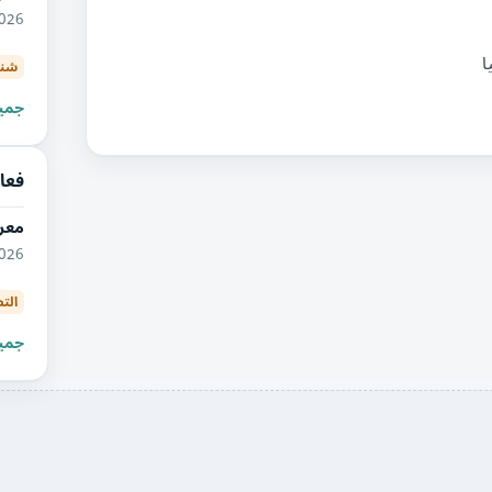
09/2026
شنغ
جميع
فعال
معر
09/2026
الت
جميع