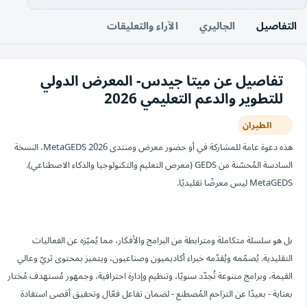
التفاصيل
الجاليري
الآراء والتعليقات
تفاصيل عن ميتا جيدس- المعرض الدولي
للتطوير والدعم التعليمي 2026
الطيران
هذه دعوة عامة للمشاركة في أو حضور معرض ومنتدى MetaGEDS 2026، النسخة
السادسة المُحسّنة من GEDS (معرض التعليم والتكنولوجيا والذكاء الاصطناعي).
MetaGEDS ليس معرضًا تقليديًا.
بل هو سلسلة متكاملة ومترابطة من البرامج والأفكار، مما يُميّزه عن الفعاليات
التقليدية. يُصمّمه ويُقدّمه خبراء أكاديميون وصناعيون، ويتميز بمحتوى ثريّ وعالي
القيمة، وبرامج متنوعة تُجدّد سنويًا، وتنظيم وإدارة احترافية، وجمهور مُستهدف مُختار
بعناية - بعيدًا عن التزاحم المُصطنع - لضمان تفاعل فعّال وتحقيق أقصى استفادة