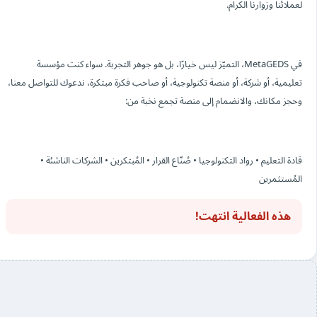
لعملائنا وزوارنا الكرام.
في MetaGEDS، التميّز ليس خيارًا، بل هو جوهر التجربة. سواء كنت مؤسسة
تعليمية، أو شركة، أو منصة تكنولوجية، أو صاحب فكرة مبتكرة، ندعوك للتواصل معنا،
وحجز مكانك، والانضمام إلى منصة تجمع نخبة من:
قادة التعليم • رواد التكنولوجيا • صُنّاع القرار • المُبتكرين • الشركات الناشئة •
المُستثمرين
هذه الفعالية انتهت!