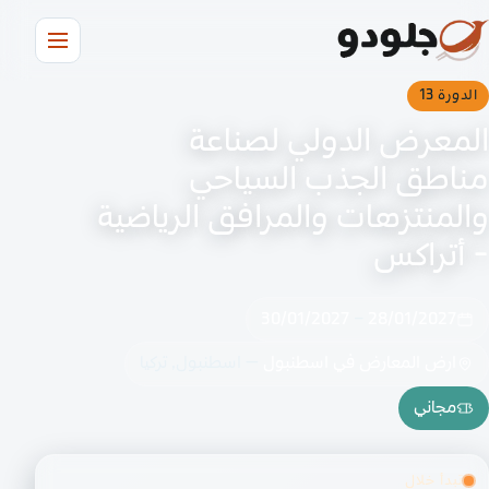
الدورة 13
المعرض الدولي لصناعة
مناطق الجذب السياحي
والمنتزهات والمرافق الرياضية
- أتراكس
30/01/2027
–
28/01/2027
ارض المعارض في اسطنبول
— اسطنبول, تركيا
مجاني
تبدأ خلال