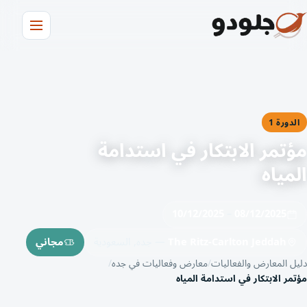
الدورة 1
مؤتمر الابتكار في استدامة
المياه
10/12/2025
–
08/12/2025
The Ritz-Carlton Jeddah
— جده, السعودية
مجاني
دليل المعارض والفعاليات
معارض وفعاليات في جده
مؤتمر الابتكار في استدامة المياه