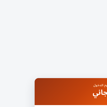
 الدخول
اني