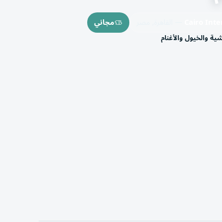
Cairo Int
— القاهرة, مصر
مجاني
ة والخيول والأغنام