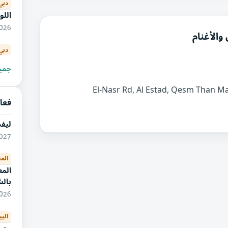
دبي
اللو
09/2026
الأغنام
دبي
جميع
فعال
ليف
01/2027
الم
المع
بالش
09/2026
البي