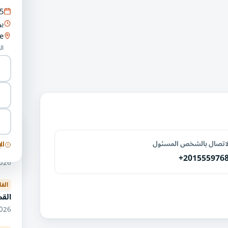
5
يو
e
ال
فعال
لاتصال بالشخص المسئول
ال
معر
+201555976
12/2026
القا
القم
10/2026