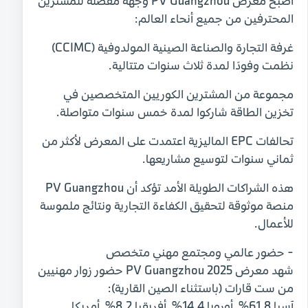
أصبح معرض PV Guangzhou وجهة مفضلة للمشترين
المحترفين من جميع أنحاء العالم:
غرفة التجارة والصناعة الصينية المولدوفية (CCIMC)
نظمت وفودًا لمدة ثلاث سنوات متتالية.
مجموعة من المشترين الكوريين المتخصصين في
تخزين الطاقة شاركوا لمدة خمس سنوات متواصلة.
تحالفات EPC الماليزية اعتمدت على المعرض لأكثر من
ثماني سنوات لتوسيع مشاريعها.
هذه الشراكات الطويلة الأمد تؤكد أن PV Guangzhou
منصة موثوقة لتحقيق الكفاءة التجارية ونتائج ملموسة
للأعمال.
- حضور عالمي ومجتمع مهني متخصص
شهد معرض PV Guangzhou 2025 حضور زوار مهنيين
من ست قارات (باستثناء الصين القارية):
آسيا 61.8%، أوروبا 14.4%، أفريقيا 8.2%، أمريكا