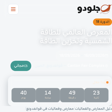
الدورة 18
المعرض العالمي للطاقة
الشمسية وتخزين الطاقة
18/09/2026
–
16/09/2026
Canton Fair Complex
— قوانغدونغ, الصين
مجاني
تبدأ خلال
40
14
49
23
ثانية
دقيقة
ساعة
يوم
دليل المعارض والفعاليات
معارض وفعاليات في قوانغدونغ