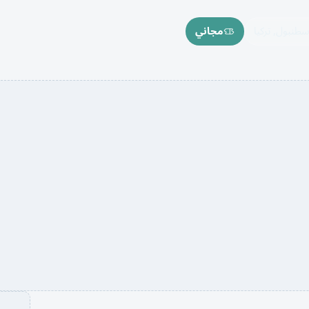
نبول, تركيا
مجاني