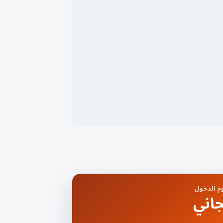
 الدخول
اني