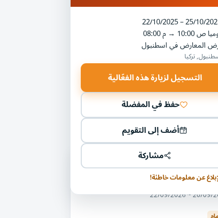
22/10/2025 – 25/10/202
ميا
10:00 ص
→
08:00 م
رض المعارض في اسطنبول
طنبول, تركيا
التسجيل لزيارة هذه الفعّالية
حفظ في المفضلة
أضف إلى التقويم
مشاركة
ليات أخرى في مجال المعدات والآلات
إبلاغ عن معلومات خاطئة!
ض ومؤتمر الخليج للصلب - السعودية
20/09/2026 ~ 22/
ام