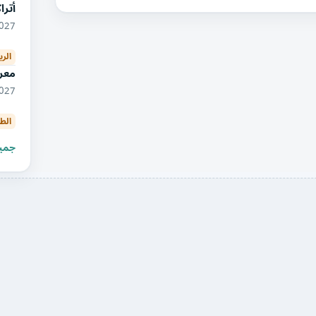
أتر
01/2027
الري
معر
05/2027
الط
جميع