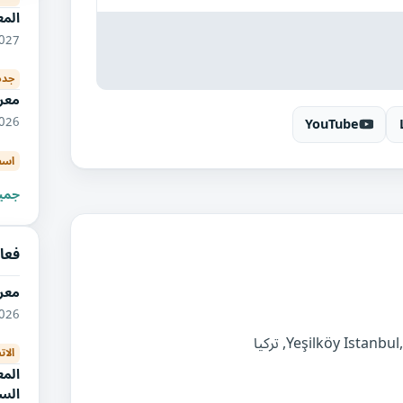
الم
04/2027
جده
معر
10/2026
YouTube
اسط
جميع
فعا
معر
09/2026
الات
الم
السي