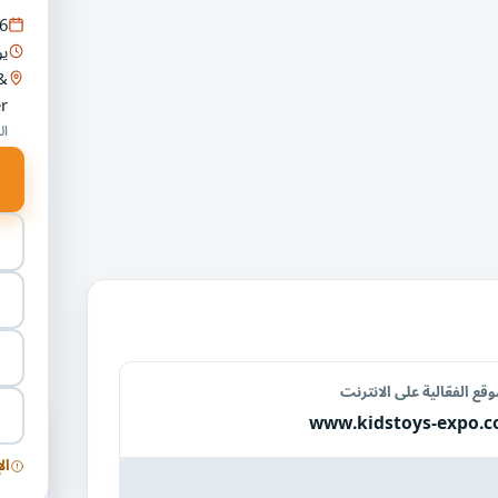
6
يو
&
r
ال
قع الفعّالية على الانترنت
www.kidstoys-expo.
فعال
ال
المع