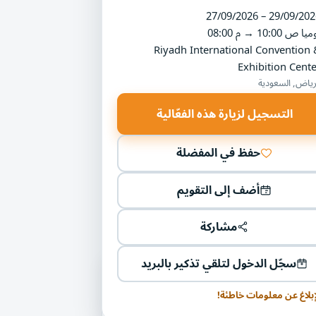
27/09/2026 – 29/09/202
ميا
10:00 ص
→
08:00 م
Riyadh International Convention 
Exhibition Cente
رياض, السعودية
التسجيل لزيارة هذه الفعّالية
حفظ في المفضلة
أضف إلى التقويم
مشاركة
سجّل الدخول لتلقي تذكير بالبريد
يات أخرى في مجال الرياضة والترفيه
إبلاغ عن معلومات خاطئة!
رض السعودي للترفيه والتسلية