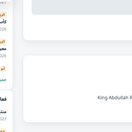
06/2027
الر
كأس 
08/2026
الر
معر
11/2026
أبو
جميع
فعا
منت
06/2027
قطا