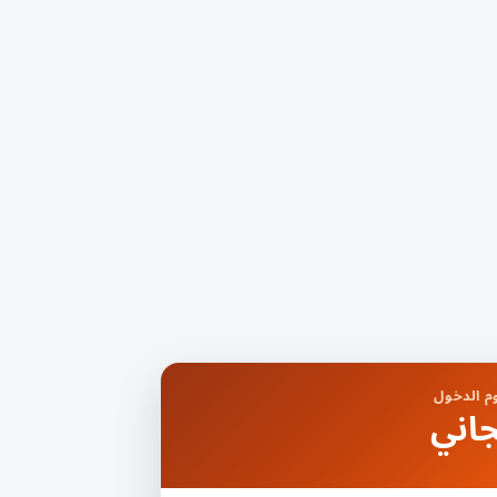
 الدخول
اني