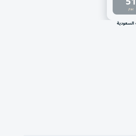
5
يوم
 السعودية