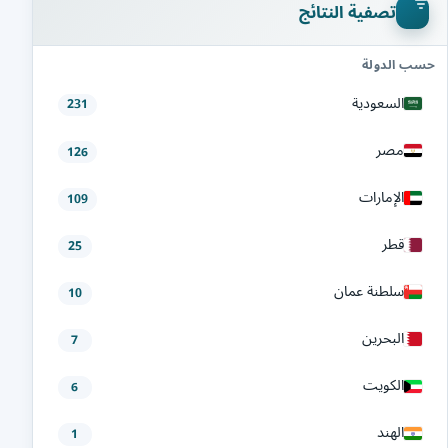
تصفية النتائج
حسب الدولة
السعودية
231
مصر
126
الإمارات
109
قطر
25
سلطنة عمان
10
البحرين
7
الكويت
6
الهند
1