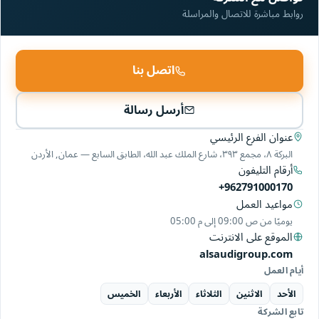
روابط مباشرة للاتصال والمراسلة
اتصل بنا
أرسل رسالة
عنوان الفرع الرئيسي
البركة ٨، مجمع ٣٩٣، شارع الملك عبد الله، الطابق السابع — عمان, الأردن
أرقام التليفون
+962791000170
مواعيد العمل
يوميًا من
09:00 ص
إلى
05:00 م
الموقع على الانترنت
alsaudigroup.com
أيام العمل
الأحد
الاثنين
الثلاثاء
الأربعاء
الخميس
تابع الشركة