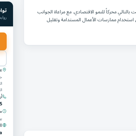
توا
التالي محركاً للنمو الاقتصادي. مع مراعاة الجوانب
رواب
ى استخدام ممارسات الأعمال المستدامة وتقليل
عن
جد
ال
أر
5
مو
يو
ال
a