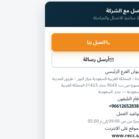
صل مع الشركة
ط مباشرة للاتصال والمراسلة
اتصل بنا
أرسل رسالة
وان الفرع الرئيسي
ة – المملكة العربية السعودية مركز النور – طريق المدينة
المنورة ص.ب: 9643 جدة، 21423 المملكة العربية
سعودية — جده, السعودية
قام التليفون
+96612652838
اعيد العمل
ميًا من
09:00 ص
إلى
05:00 م
موقع على الانترنت
www.recc.s