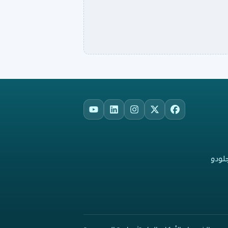
YouTube
LinkedIn
Instagram
Facebook
X
جلودو