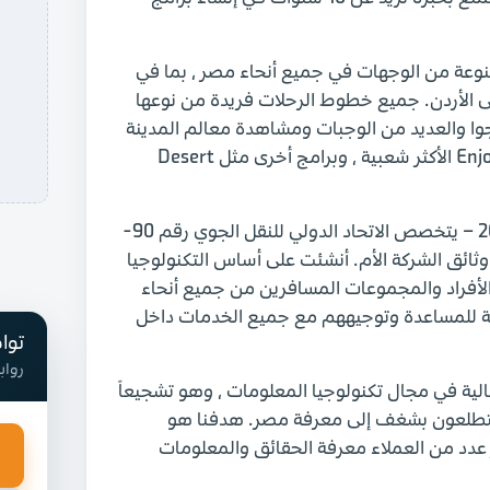
وعة من الوجهات في جميع أنحاء مصر ، بما في
ى الأردن. جميع خطوط الرحلات فريدة من نوعها
وا والعديد من الوجبات ومشاهدة معالم المدينة
الشاملة. رحلات نهر النيل في مصر هي من بين برامج Enjoy Egypt الأكثر شعبية ، وبرامج أخرى مثل Desert
شركة مايك للسياحة حاصلة على رخصة وزارة السياحة رقم 2000 – يتخصص الاتحاد الدولي للنقل الجوي رقم 90-
 وثائق الشركة الأم. أنشئت على أساس التكنولوجيا
لأفراد والمجموعات المسافرين من جميع أنحاء
زمة للمساعدة وتوجيههم مع جميع الخدمات داخل
توا
رواب
لية في مجال تكنولوجيا المعلومات ، وهو تشجيعاً
ذين يتطلعون بشغف إلى معرفة مصر. هدفنا هو
كبر عدد من العملاء معرفة الحقائق والمعلومات