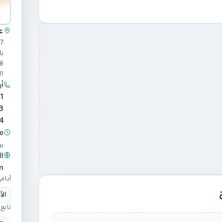
عن
با
ق‬
ال
أر
1
3
4
م
يو
ال
m
أيام
الأ
تابع 