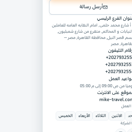
أرسل رسالة
وان الفرع الرئيسي
7 أ شارع محمد حلمى, امام النقابه العامه للعاملين
لنيابات و المحاكم, متفرع من شارع شمبليون،
سم قصر النيل، محافظة القاهرة، مصر —
قاهرة, مصر
قام التليفون
+202793255
+202793255
+202793255
واعيد العمل
ميًا من
09:00 ص
إلى
05:00 م
موقع على الانترنت
mike-travel.co
 العمل
حد
الاثنين
الثلاثاء
الأربعاء
الخميس
الشركة