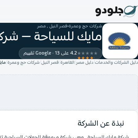
شركات حج وعمرة
قصر النيل , مصر
مايك للسياحة — شرك
4.2
على Google · 13 تقييم
دليل الشركات والخدمات
دليل مصر
القاهرة
قصر النيل
شركات حج وعمرة
ماي
نبذة عن الشركة