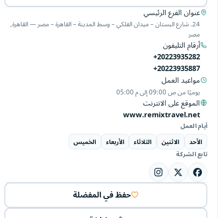
عنوان الفرع الرئيسي
24. شارع البستان – ميدان الفلكي – وسط المدينة – القاهرة – مصر — القاهرة,
مصر
أرقام التليفون
+20223935282
+20223935887
مواعيد العمل
يوميًا من
09:00 ص
إلى
05:00 م
الموقع على الانترنت
www.remixtravel.net
أيام العمل
الأحد
الاثنين
الثلاثاء
الأربعاء
الخميس
تابع الشركة
حفظ في المفضلة