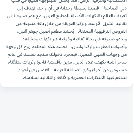
الاستثنائية والترفيه الراقي، مما يجعل أصيلوجهة مميزة في قلب
دبي الصاخبة. قصتنا بسيطة وجذابة في آنٍ واحد، تهدف إلى
تعريف العالم بالنكهات الأصيلة للمطبخ العربي، مع غمر ضيوفنا في
تقاليد الشرق الأوسط وتركيا العريقة من خلال باقة متنوعة من
العروض الترفيهية الممتعة. يُجسّد مطعم أصيل جوهر النبل،
ويدعو ضيوفه في رحلة ثقافية وذوقية عبر نكهات ومشاهد
وأصوات المغرب وتركيا ولبنان. تجسد هذه المطاعم روح كل وجهة
من وجهات الطهي المميزة، فبمجرد دخولك ستجد نفسك في عالم
ساحر أشبه بكهف علاء الدين، مزين بأقمشة فاخرة وثريات متلألئة،
مستوحى من أجواء وكرم الضيافة العربية. انغمس في أجواء
تتناغم فيها الابتكارات العصرية والأناقة والتقاليد بسلاسة.