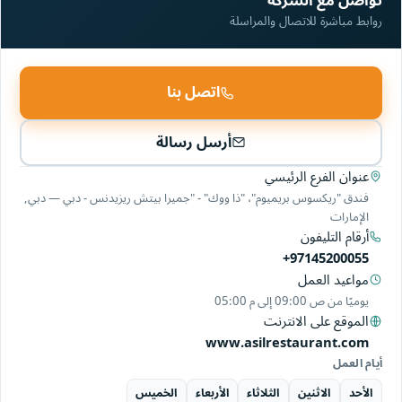
تواصل مع الشركة
روابط مباشرة للاتصال والمراسلة
اتصل بنا
أرسل رسالة
عنوان الفرع الرئيسي
فندق "ريكسوس بريميوم"، "ذا ووك" - "جميرا بيتش ريزيدنس - دبي — دبي,
الإمارات
أرقام التليفون
+97145200055
مواعيد العمل
يوميًا من
09:00 ص
إلى
05:00 م
الموقع على الانترنت
www.asilrestaurant.com
أيام العمل
الأحد
الاثنين
الثلاثاء
الأربعاء
الخميس