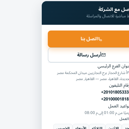
صل مع الشركة
ط مباشرة للاتصال والمراسلة
اتصل بنا
أرسل رسالة
وان الفرع الرئيسي
٣٤أ شارع الحجاز برج التجاريين ميدان المحكمة مصر
جديدة، القاهرة، مصر — القاهرة, مصر
قام التليفون
+20101805333
+20100001818
اعيد العمل
ميًا من
01:00 م
إلى
08:00 م
العمل
حد
الاثنين
الثلاثاء
الأربعاء
الخميس