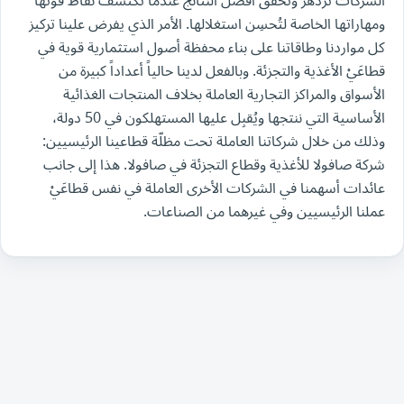
الشركات تزدهر وتُحقّق أفضل النتائج عندما تكتشف نقاط قوّتها
ومهاراتها الخاصة لتُحسِن استغلالها. الأمر الذي يفرض علينا تركيز
كل مواردنا وطاقاتنا على بناء محفظة أصول استثمارية قوية في
قطاعَيْ الأغذية والتجزئة. وبالفعل لدينا حالياً أعداداً كبيرة من
الأسواق والمراكز التجارية العاملة بخلاف المنتجات الغذائية
الأساسية التي ننتجها ويُقبِل عليها المستهلكون في 50 دولة،
وذلك من خلال شركاتنا العاملة تحت مظلّة قطاعينا الرئيسيين:
شركة صافولا للأغذية وقطاع التجزئة في صافولا. هذا إلى جانب
عائدات أسهمنا في الشركات الأخرى العاملة في نفس قطاعَيْ
عملنا الرئيسيين وفي غيرهما من الصناعات.