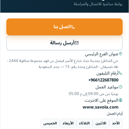
روابط مباشرة للاتصال والمراسلة
اتصل بنا
أرسل رسالة
عنوان الفرع الرئيسي
حي الشاطئ بمدينة جدة، شارع الأمير فيصل بن فهد مجموعة صافولا 2444 -
طه خصيفان - الشاطئ وحدة رقم: 15 — جده, السعودية
أرقام التليفون
+966122687800
مواعيد العمل
يوميًا من
09:00 ص
إلى
05:00 م
الموقع على الانترنت
www.savola.com
أيام العمل
الأحد
الاثنين
الثلاثاء
الأربعاء
الخميس