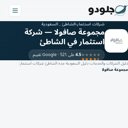
شركات استثمار
الشاطئ , السعودية
مجموعة صافولا — شركة
استثمار في الشاطئ
4.5
على Google · 521 تقييم
دليل الشركات والخدمات
دليل السعودية
جده
الشاطئ
شركات استثمار
مجموعة صافولا