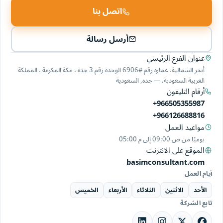
اتصل بنا
أرسل رسالة
عنوان الفرع الرئيسي
أبحر الشمالية، عمارة رقم #6906 الوحدة رقم 3 جدة ، مكة المكرمة ، المملكة
العربية السعودية. — جده, السعودية
أرقام التليفون
+966505355987
+966126688816
مواعيد العمل
يوميًا من
09:00 ص
إلى
05:00 م
الموقع على الانترنت
basimconsultant.com
أيام العمل
الأحد
الاثنين
الثلاثاء
الأربعاء
الخميس
تابع الشركة