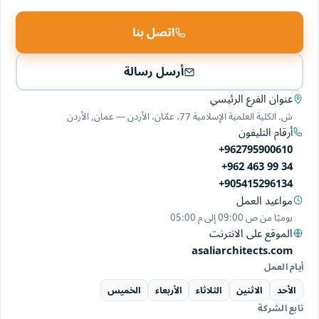
اتصل بنا
أرسل رسالة
عنوان الفرع الرئيسي
ش. الكلية العلمية الإسلامية 77، عمّان، الأردن — عمان, الأردن
أرقام التليفون
+962795900610
+962 463 99 34
+905415296134
مواعيد العمل
يوميًا من
09:00 ص
إلى
05:00 م
الموقع على الانترنت
asaliarchitects.com
أيام العمل
الأحد
الاثنين
الثلاثاء
الأربعاء
الخميس
تابع الشركة