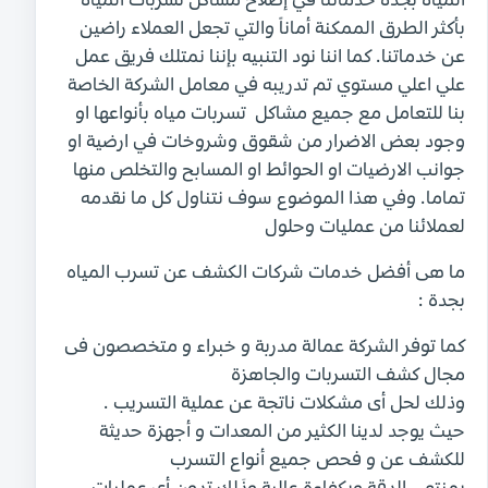
المياة بجدة خدماتنا في إصلاح مشاكل تسربات المياة
بأكثر الطرق الممكنة أماناً والتي تجعل العملاء راضين
عن خدماتنا. كما اننا نود التنبيه بإننا نمتلك فريق عمل
علي اعلي مستوي تم تدريبه في معامل الشركة الخاصة
بنا للتعامل مع جميع مشاكل تسربات مياه بأنواعها او
وجود بعض الاضرار من شقوق وشروخات في ارضية او
جوانب الارضيات او الحوائط او المسابح والتخلص منها
تماما. وفي هذا الموضوع سوف نتناول كل ما نقدمه
لعملائنا من عمليات وحلول
ما هى أفضل خدمات شركات الكشف عن تسرب المياه
بجدة :
كما توفر الشركة عمالة مدربة و خبراء و متخصصون فى
مجال كشف التسربات والجاهزة
وذلك لحل أى مشكلات ناتجة عن عملية التسريب .
حيث يوجد لدينا الكثير من المعدات و أجهزة حديثة
للكشف عن و فحص جميع أنواع التسرب