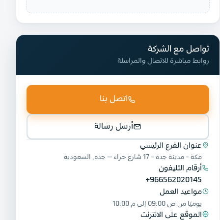
تواصل مع الشركة
روابط مباشرة للاتصال والمراسلة
اتصل بنا
أرسل رسالة
عنوان الفرع الرئيسي
مكة - مدينة جدة - 17 شارع حراء — جده, السعودية
أرقام التليفون
+966562020145
مواعيد العمل
يوميًا من
09:00 ص
إلى
10:00 م
الموقع على الانترنت