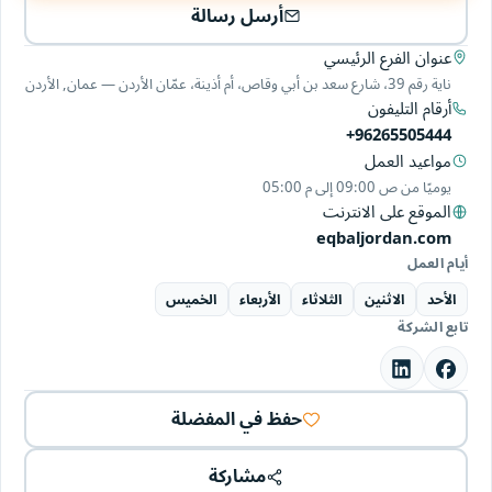
أرسل رسالة
عنوان الفرع الرئيسي
ناية رقم 39، شارع سعد بن أبي وقاص، أم أذينة، عمّان الأردن — عمان, الأردن
أرقام التليفون
+96265505444
مواعيد العمل
يوميًا من
09:00 ص
إلى
05:00 م
الموقع على الانترنت
eqbaljordan.com
أيام العمل
الأحد
الاثنين
الثلاثاء
الأربعاء
الخميس
تابع الشركة
حفظ في المفضلة
مشاركة